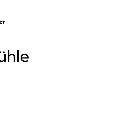
CT
ühle