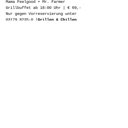
Mama Feelgood + Mr. Farmer

Grillbuffet ab 18:00 Uhr | € 69,-

Nur gegen Vorreservierung unter 
03179 8235-0 |
Grillen & Chillen 
info@der-wilde-eder.at
https://www.der-wilde-
eder.at/events/
Share This Event
© 2023 Mama Feelgood.
For Your Listening Pleasure.
Impressum
|
Datenschutz